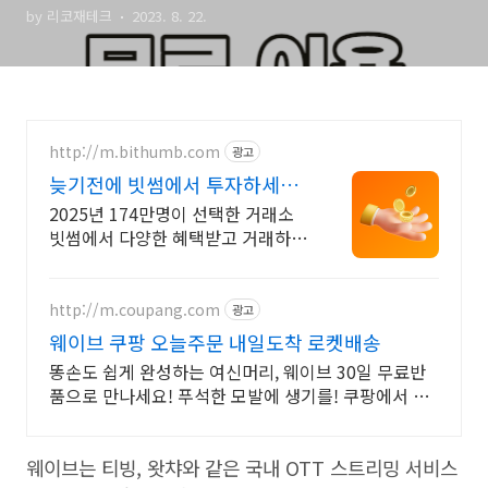
by 리코재테크
2023. 8. 22.
http://m.bithumb.com
광고
늦기전에 빗썸에서 투자하세요
신규 가입 시 5만원 혜택
2025년 174만명이 선택한 거래소
빗썸에서 다양한 혜택받고 거래하세
요
http://m.coupang.com
광고
웨이브 쿠팡 오늘주문 내일도착 로켓배송
똥손도 쉽게 완성하는 여신머리, 웨이브 30일 무료반
품으로 만나세요! 푸석한 모발에 생기를! 쿠팡에서 건
강한 머릿결 위한 매직기, 지금 만나세요.
웨이브는 티빙
,
왓챠와 같은 국내
OTT
스트리밍 서비스