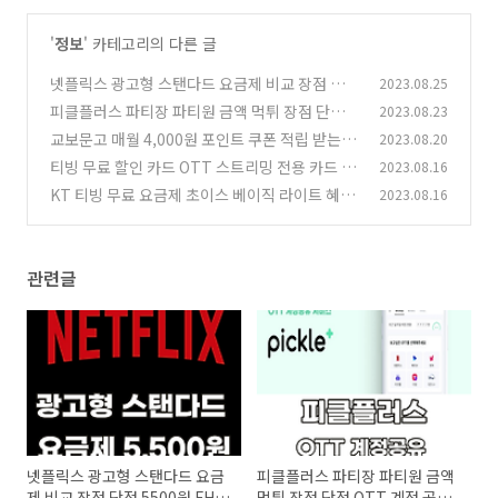
'
정보
' 카테고리의 다른 글
넷플릭스 광고형 스탠다드 요금제 비교 장점 단점
2023.08.25
5500원 FHD 동시 2명 접속 가장 저렴하게 시청
피클플러스 파티장 파티원 금액 먹튀 장점 단점 O
2023.08.23
하기
TT 계정 공유 서비스 2분 만에 알아보기
(0)
교보문고 매월 4,000원 포인트 쿠폰 적립 받는 방
2023.08.20
(0)
법 라이프 플래닛 20만보
티빙 무료 할인 카드 OTT 스트리밍 전용 카드 넷
2023.08.16
(1)
플릭스 디즈니+ Youtube Premium 웨이브
KT 티빙 무료 요금제 초이스 베이직 라이트 혜택
2023.08.16
(0)
차이점 팁
(0)
관련글
넷플릭스 광고형 스탠다드 요금
피클플러스 파티장 파티원 금액
제 비교 장점 단점 5500원 FHD
먹튀 장점 단점 OTT 계정 공유