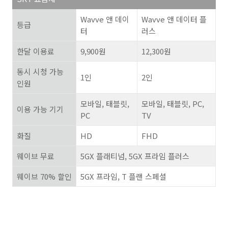
Wavve
앤 데이
Wavve
앤 데이터 플
등급
터
러스
한달 이용료
9,900
원
12,300
원
동시 시청 가능
1
인
2
인
인원
모바일
,
태블릿
,
모바일
,
태블릿
, PC,
이용 가능 기기
PC
TV
화질
HD
FHD
웨이브 무료
5GX
플래티넘
, 5GX
프라임 플러스
웨이브
70%
할인
5GX
프라임
, T
플랜 스페셜