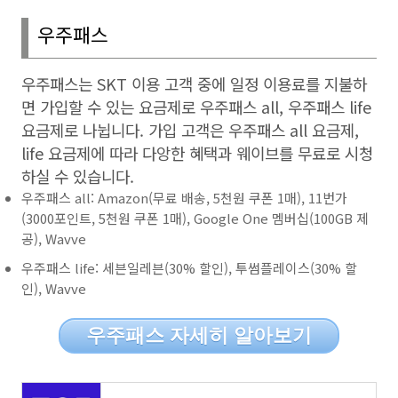
우주패스
우주패스는
SKT
이용 고객 중에 일정 이용료를 지불하
면 가입할 수 있는 요금제로 우주패스
all,
우주패스
life
요금제로 나뉩니다
.
가입 고객은 우주패스
all
요금제
,
life
요금제에 따라 다앙한 혜택과 웨이브를 무료로 시청
하실 수 있습니다
.
우주패스 all: Amazon(무료 배송, 5천원 쿠폰 1매), 11번가
(3000포인트, 5천원 쿠폰 1매), Google One 멤버십(100GB 제
공), Wavve
우주패스 life: 세븐일레븐(30% 할인), 투썸플레이스(30% 할
인), Wavve
우주패스 자세히 알아보기