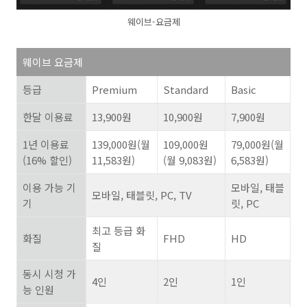
웨이브-요금제
웨이브 요금제
등급
Premium
Standard
Basic
한달 이용료
13,900
원
10,900
원
7,900
원
1
년 이용료
139,000
원
(
월
109,000
원
79,000
원
(
월
(16%
할인
)
11,583
원
)
(
월
9,083
원
)
6,583
원
)
이용 가능 기
모바일
,
태블
모바일
,
태블릿
, PC, TV
기
릿
, PC
최고 등급 화
화질
FHD
HD
질
동시 시청 가
4
인
2
인
1
인
능 인원