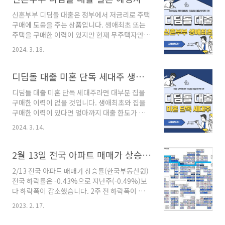
이체 청약통장 주택청약 종합저축은 납입액 순이
신혼부부 디딤돌 대출은 정부에서 저금리로 주택
높을수록 당첨확률이 올라갑니다. 공공분양 청약
구매에 도움을 주는 상품입니다. 생애최초 또는
당첨을 위한 방법에 대해서는 아래 좀 더 자세히
주택을 구매한 이력이 있지만 현재 무주택자만
다루고 우선 청약통장에 대해 알아보겠습니
받을 수 있으며, 소득에 따라 금리를 차등을 두고
다. 1980년도부터 최근까지 청약통장 매월 납입
2024. 3. 18.
있습니다. 신혼부부 대상으로 최대 대출 한도와
인정금액은 매월 10만원이였습니다. 9월부터는
금리 대상자, 방공제 등 신청방법에 대해 알아보
납입금 인정 한도가 25만원으로 상향되어 자동
겠습니다. 신혼부부 디딤돌 대출이란? 신혼부부
디딤돌 대출 미혼 단독 세대주 생애최초 대상자 한도 담보주택의 평가액
이체를 설정하셨다면 9월부터는 25만원으로 변
디딤돌 대출은 기금 e 든든 사이트를 통해 신청할
경하셔야 합니다. 자녀 등..
디딤들 대출 미혼 단독 세대주라면 대부분 집을
수 있으며, 저금리로 대출을 해주기 때문에 서민
구매한 이력이 없을 것입니다. 생애최초와 집을
층에서 최대 혜택을 받을 수 있도록 정부에서 지
구매한 이력이 있다면 얼마까지 대출 한도가 나
원해 주는 대출 상품입니다. 신혼부부 또는 결혼
오는지와 해당 주택 시세 가격 담보주택의 평가
예정자의 경우 최대 4억 원까지 한도가 나오기 때
2024. 3. 14.
액과 대출을 받을 수 있는 미혼 단독 세대주, 연소
문에 대상자가 된다면 주택 구입에 있어 필수적
득 연봉이 얼마 이하인지에 대해 자세히 알아보
으로 신청하여 혜택을 받아보시기 바랍니다. 신
겠습니다. 디딤돌 대출이란? 디딤돌 대출은 무주
2월 13일 전국 아파트 매매가 상승률(한국부동산원) 이상우 부동산 애널리스트
혼부부 디딤돌 대출 신청 바로가기 신혼부부 결
택자에 대하여 말 그대로 디딤돌 할 수 있도록 돕
혼 예정자 ..
2/13 전국 아파트 매매가 상승률(한국부동산원)
는 저금리 주택담보 대출로써 주택도시기금에서
전국 하락률은 -0.43%으로 지난주(-0.49%)보
저금리로 구입자금을 대출하는 상품입니다. 대출
다 하락폭이 감소했습니다. 2주 전 하락폭이 커졌
의 대상자마다 조건이 다르기 때문에 본인에게
던 것에 비해 줄어든 것이다보니 하락폭이 크게
맞는 상품에 맞춰 대출 한도와 금리가 달라집니
2023. 2. 17.
줄어들었다고 보기도 조금 그렇긴 합니다. 주간
다. 디딤돌 대출은 기금 e 든든에서 신청할 수 있
-0.4% 수준의 하락이 나타나고 있는데, 2023년
으며, 직접 1 금융권 은행(농협, 우리, 국민, 신한