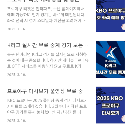
그 다시보기 2025 K리그는 매년 뜨거운 경쟁과
프로야구 티켓은 인터파크, 구단 홈페이지에서
짜릿한 경기로 많은 팬들에게 감동을 선사합니
예매 가능하며 인기 경기는 빠르게 매진됩니다.
다. 하지만 모든 경기를 실시간으로 시청하기 어
좌석 선택 시 경기 스타일과 예산을 고려해야 합
려운 경우도 많죠. 그런 분들을 위해 "풀영상 다
니다. 백네트석, 응원석, 외야 자유석, 테이블석
시보기" 서비스는 필수적입니다. 경기에서 놓친
2025. 3. 16.
과 스카이박스 등 다양한 종류의 야구 구장 좌석
주요 장면을 확인하고, 분석을 통해 팀의 전술을
별 특징과 KBO 티켓 표 예매 방법을 알아보겠습
이해할 수 있기 때문입니다.특히, 2025년을 맞이
니다. 프로야구 티켓 예매 방법프로야구 시즌이
K리그 실시간 무료 중계 경기 보는 사이트 2025
하여 바쁜 직장인이나 학생이라면 시간에 구애
시작되면 가장 먼저 챙겨야 할 것이 바로 경기 티
받..
축구 팬이라면 K리그 경기를 실시간으로 시청하
켓 예매입니다. 인기 구단의 경우 티켓이 빨리 매
는 것이 매우 중요합니다. 하지만 케이블 TV나 유
진될 수 있으므로 예매 방법과 팁을 미리 알아두
료 OTT 서비스를 이용하지 않고 무료로 K리그
면 원하는 좌석에서 경기를 즐길 확률이 높아집
경기를 시청하는 방법을 찾고 계신다면, 다양한
니다. 온라인 예매대부분의 프로야구 티켓은 온
2025. 3. 10.
방법이 있습니다. 이번 글에서는 K리그 실시간
라인을 통해 예매할 수 있습니다. 주요 예매 사이
무료 중계를 볼 수 있는 공식 및 비공식 플랫폼을
트는 다음과 같습니다.인터파크 티켓 : 대부분의
소개하고, 각 방법의 장단점을 분석해 보겠습니
프로야구 다시보기 풀영상 무료 중계 보는 실시간 사이트 KBO 2025
KBO 구단이 이용구단 공식 홈페이지 : 각 구단..
다. 또한, K리그의 시청 트렌드와 향후 변화 가능
KBO 프로야구 2025 풀영상 중계 경기 다시보기
성에 대해서도 다뤄보겠습니다. K리그 공식 중
사이트를 소개하겠습니다. 3월부터 시작한 프로
계 플랫폼 이용하기가장 안전하고 안정적인 방법
야구 경기를 혹시 놓치셨다면 지난 경기를 다시
은 K리그의 공식 중계 서비스를 이용하는 것입니
보고 싶은데 어디서 봐야 하는지 궁금하셨을 겁
다. K리그는 다양한 플랫폼을 통해 중계를 제공
2025. 3. 10.
니다. 실시간 중계 경기를 놓쳤다면 2025 KBO
하고 있으며, 일부는 무료로 경기를 시청할 수 있
풀영상 경기를 무료 보는 사이트를 알아보겠습니
습니다. K리그 공식 웹사이트K리그 공식 홈페이