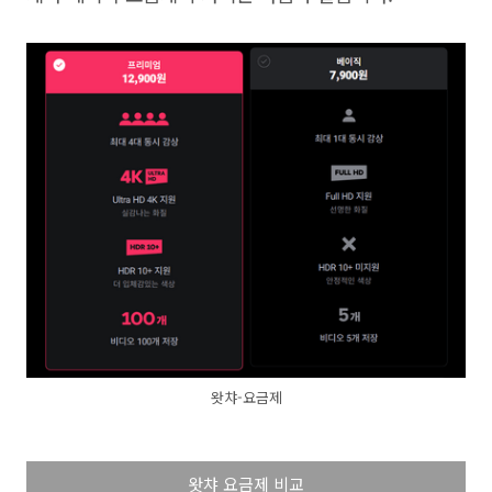
왓챠-요금제
왓챠 요금제 비교