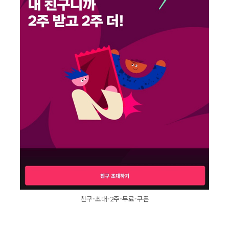
친구-초대-2주-무료-쿠폰