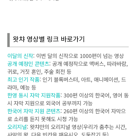
왓챠 영상별 링크 바로가기
이달의 신작
:
이번 달의 신작으로
1000
편이 넘는 영상
공개 예정인 콘텐츠
:
공개 예정작으로 맥버스
,
따라바람
,
귀로
,
거짓 혼인
,
주술 회전 등
최고 인기 작품
:
인기 블록버스터
,
아트
,
애니메이션
,
드
라마
,
예능 등
한영 동시 자막 지원작품
: 300
편 이상의 한국어
,
영어 동
시 자막 지원으로 외국어 공부까지 가능
한국어 자막 지원 콘텐츠
: 260
편 이상의 한국어 자막으
로 소리를 듣지 못해도 시청 가능
오리지널
:
왓챠만의 오리지널 영상
(
우리가 춤추는 시간
,
사막의 왕
,
다음 빈칸을 재우시오
,
도둑잡기 등
)