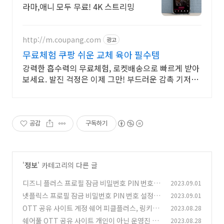
라마,애니 모두 무료! 4K 스트리밍
http://m.coupang.com
광고
무료체험 쿠팡 쉬운 교체 육아 필수템
강력한 흡수력의 무료체험, 로켓배송으로 빠르게 받아
보세요. 발진 걱정은 이제 그만! 부드러운 감촉 기저귀
로 아기를 지켜주세요.
공감
구독하기
'
정보
' 카테고리의 다른 글
디즈니 플러스 프로필 잠금 비밀번호 PIN 번호 설
2023.09.01
정 방법
넷플릭스 프로필 잠금 비밀번호 PIN 번호 설정 방
2023.09.01
(0)
법 모바일 PC
OTT 공유 사이트 계정 쉐어 피클플러스, 링키드,
2023.08.28
(0)
그레이태그, 벗츠, 쉐어풀 비교 추천
쉐어풀 OTT 공유 사이트 개인이 아닌 운영진 공
2023.08.28
(0)