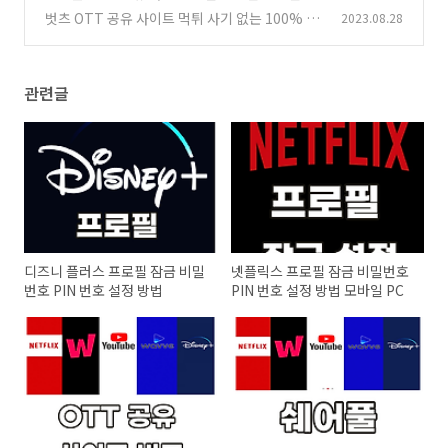
유 계정 판매 결합 스트리밍
벗츠 OTT 공유 사이트 먹튀 사기 없는 100% 환
2023.08.28
(0)
불 보장제 이용 방법
(0)
관련글
디즈니 플러스 프로필 잠금 비밀
넷플릭스 프로필 잠금 비밀번호
번호 PIN 번호 설정 방법
PIN 번호 설정 방법 모바일 PC