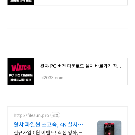
왓챠 PC 버전 다운로드 설치 바로가기 작업표시줄 링크 만드는 방법
cl2033.com
http://filesun.pro
광고
왓챠 파일썬 초고속, 4K 실시간
보기!
신규가입 0원 이벤트! 최신 영화,드