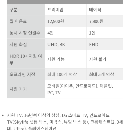
구분
프리미엄
베이직
월 이용료
12,900
원
7,900
원
동시 시청 인원수
4
인
1
인
지원 화질
UHD, 4K
FHD
HDR 10+
지원 여
지원 가능
지원 불가
부
오프라인 저장
최대
100
개 영상
최대
5
개 영상
모바일
(
아이폰
,
안드로이드
).
태플릿
,
지원 기기
PC, TV
지원 TV: 16년형 이상의 삼성, LG 스마트 TV, 안드로이드
TV(Skylife 셋톱 박스, 미박스, 뷰잉 박스 등), 크롬캐스트(2, 3세
대, Ultra), 플레이스테이션