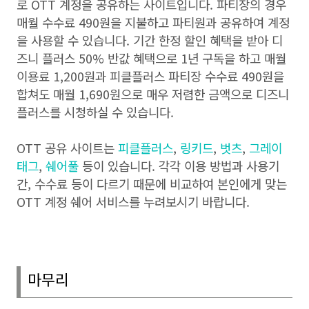
로
OTT
계정을 공유하는 사이트입니다
.
파티장의 경우
매월 수수료
490
원을 지불하고 파티원과 공유하여 계정
을 사용할 수 있습니다
.
기간 한정 할인 혜택을 받아 디
즈니 플러스
50%
반값 혜택으로
1
년 구독을 하고 매월
이용료
1,200
원과 피클플러스 파티장 수수료
490
원을
합쳐도 매월
1,690
원으로 매우 저렴한 금액으로 디즈니
플러스를 시청하실 수 있습니다
.
OTT
공유 사이트는
피클플러스
,
링키드
,
벗츠
,
그레이
태그
,
쉐어풀
등이 있습니다
.
각각 이용 방법과 사용기
간
,
수수료 등이 다르기 때문에 비교하여 본인에게 맞는
OTT
계정 쉐어 서비스를 누려보시기 바랍니다
.
마무리