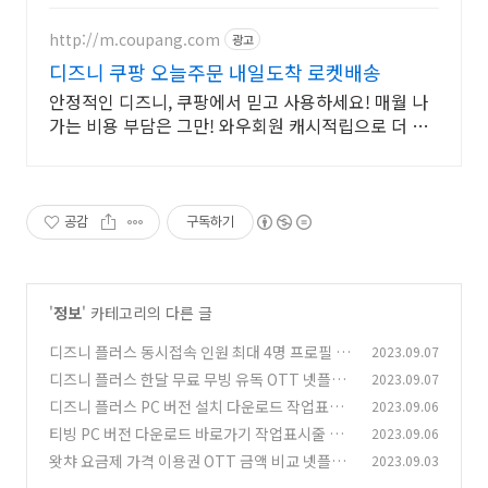
http://m.coupang.com
광고
디즈니 쿠팡 오늘주문 내일도착 로켓배송
안정적인 디즈니, 쿠팡에서 믿고 사용하세요! 매월 나
가는 비용 부담은 그만! 와우회원 캐시적립으로 더 알
뜰하게.
공감
구독하기
'
정보
' 카테고리의 다른 글
디즈니 플러스 동시접속 인원 최대 4명 프로필 개
2023.09.07
수 7개 생성 OTT 공유 사이트
디즈니 플러스 한달 무료 무빙 유독 OTT 넷플릭
2023.09.07
(0)
스 유튜브 프리미엄 티빙
디즈니 플러스 PC 버전 설치 다운로드 작업표시
2023.09.06
(0)
줄 링크 만드는 방법
티빙 PC 버전 다운로드 바로가기 작업표시줄 TV
2023.09.06
(0)
ING 링크 만들기 방법
왓챠 요금제 가격 이용권 OTT 금액 비교 넷플릭
2023.09.03
(0)
스 디즈니 플러스 티빙 웨이브
(1)