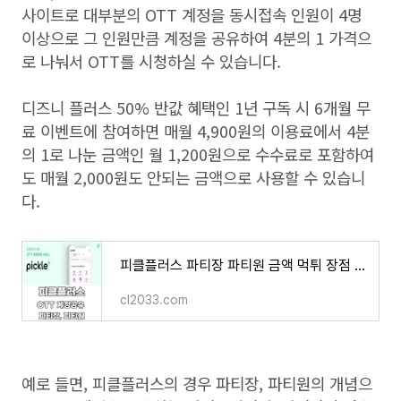
사이트로 대부분의
OTT
계정을 동시접속 인원이
4
명
이상으로 그 인원만큼 계정을 공유하여
4
분의
1
가격으
로 나눠서
OTT
를 시청하실 수 있습니다
.
디즈니 플러스
50%
반값 혜택인
1
년 구독 시
6
개월 무
료 이벤트에 참여하면 매월
4,900
원의 이용료에서
4
분
의
1
로 나눈 금액인 월
1,200
원으로 수수료로 포함하여
도 매월
2,000
원도 안되는 금액으로 사용할 수 있습니
다
.
피클플러스 파티장 파티원 금액 먹튀 장점 단점 OTT 계정 공유 서비스 2분 만에 알아보기
cl2033.com
예로 들면
,
피클플러스의 경우 파티장
,
파티원의 개념으