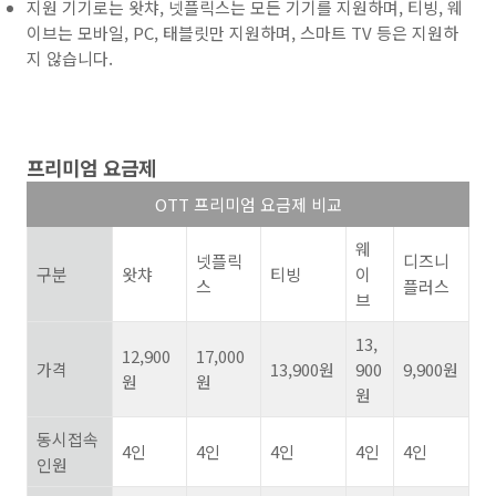
지원 기기로는 왓챠, 넷플릭스는 모든 기기를 지원하며, 티빙, 웨
이브는 모바일, PC, 태블릿만 지원하며, 스마트 TV 등은 지원하
지 않습니다.
프리미엄 요금제
OTT
프리미엄 요금제 비교
웨
넷플릭
디즈니
구분
왓챠
티빙
이
스
플러스
브
13,
12,900
17,000
가격
13,900
원
900
9,900
원
원
원
원
동시접속
4
인
4
인
4
인
4
인
4
인
인원