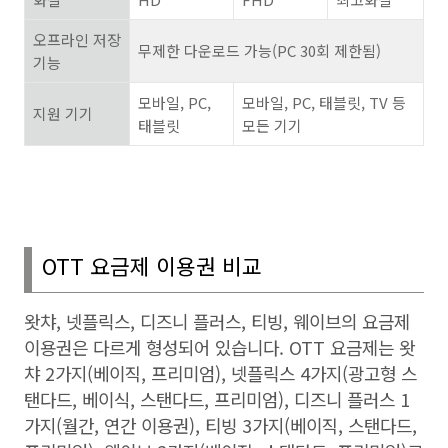
오프라인 저장
무제한 다운로드 가능
(PC 30
회 제한됨
)
기능
모바일
, PC,
모바일
, PC,
태블릿
, TV
등
지원 기기
태블릿
모든 기기
OTT
요금제 이용권 비교
왓챠
,
넷플릭스
,
디즈니 플러스
,
티빙
,
웨이브의 요금제
이용권은 다르게 형성되어 있습니다.
OTT
요금제는 왓
챠 2가지(베이직, 프리미엄
),
넷플릭스
4
가지
(
광고형 스
탠다드, 베이식
, 스탠다드, 프리미엄
),
디즈니 플러스
1
가지
(
월간
,
연간 이용권
),
티빙 3가지(베이직, 스탠다드,