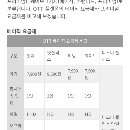
프리미엄
),
웨이브 3가지(베이직, 스탠다드, 프리미엄)로
분류됩니다
. OTT
플랫폼의 베이직 요금제와 프리미엄
요금제를 비교해 보겠습니다
.
베이직 요금제
OTT 베이직 요금제 비교
넷플릭
디즈니 플
구분
왓챠
티빙
웨이브
스
러스
7,900
7,900
가격
7,900원
9,500원
원
원
동시접
속 인
1인
1인
1인
1인
원
화질
FHD
HD
HD
HD
디즈니 플
러스 단일
오프라