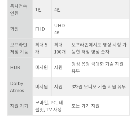
동시접속
1
인
4
인
인원
UHD
화질
FHD
4K
오프라인
최대
5
최대
오프라인에서도 영상 시청 가
저장 기능
개
100
개
능한 저장 영상 숫자
영상 음영 극대화 기술 지원
HDR
미지원
지원
유무
Dolby
미지원
지원
3
차원 오디오 기술 지원 유무
Atmos
모바일
, PC,
태
지원 기기
모든 기기 지원
블릿
, TV
재생