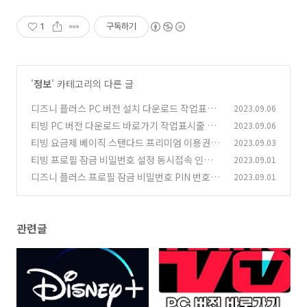
1
구독하기
'
정보
' 카테고리의 다른 글
디즈니 플러스 PC 버전 설치 다운로드 작업표시
2023.09.06
줄 링크 만드는 방법
티빙 PC 버전 다운로드 바로가기 작업표시줄 TV
2023.09.06
(0)
ING 링크 만들기 방법
티빙 요금제 베이직 스탠다드 프리미엄 이용권 비
2023.09.03
(0)
교 Tving 한 달 무료 OTT 공유 사이트
티빙 프로필 잠금 비밀번호 설정 동시접속 인원
2023.09.01
(1)
프로필 추가 방법
디즈니 플러스 프로필 잠금 비밀번호 PIN 번호 설
2023.09.01
(0)
정 방법
(0)
관련글