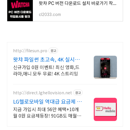
왓챠 PC 버전 다운로드 설치 바로가기 작업표시줄 링크 만드는 방법
cl2033.com
http://filesun.pro
광고
왓챠 파일썬 초고속, 4K 실시간
보기!
신규가입 0원 이벤트! 최신 영화,드
라마,애니 모두 무료! 4K 스트리밍
http://direct.lghellovision.net
광고
LG헬로모바일 역대급 요금제 편
의점 유심, 이심 즉시개통
지금 가입시 최대 56만 혜택+10개
월 0원 요금제등장! 91GB도 매월 0
원으로