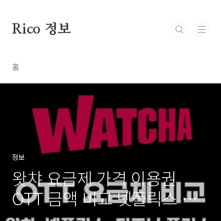
본문 바로가기
Rico 정보
홈
정보
왓챠 요금제 가격 이용권
OTT 금액 비교 넷플릭스 디
즈니 플러스 티빙 웨이브