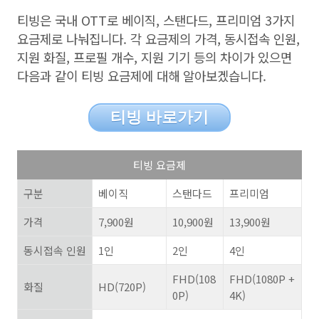
티빙은 국내
OTT
로 베이직
, 스탠다드, 프리미엄
3
가지
요금제로 나눠집니다
.
각 요금제의 가격
,
동시접속 인원
,
지원 화질
,
프로필 개수
,
지원 기기 등의 차이가 있으면
다음과 같이 티빙 요금제에 대해 알아보겠습니다
.
티빙 바로가기
티빙 요금제
구분
베이직
스탠다드
프리미엄
가격
7,900
원
10,900
원
13,900
원
동시접속 인원
1
인
2
인
4
인
FHD(108
FHD(1080P +
화질
HD(720P)
0P)
4K)