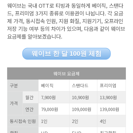
웨이브는 국내
OTT
로 티빙과 동일하게 베이직
, 스탠다
드, 프리미엄
3
가지 종류로 이용권이 나뉩니다
.
각 요금
제 가격
,
동시접속 인원
,
지원 화질
,
지원기기
,
오프라인
저장 기능 여부 등의 차이가 있으며
,
다음과 같이 웨이브
요금제를 알아보겠습니다
.
웨이브 한 달 100원 체험
웨이브 요금제
구분
베이직
스탠다드
프리미엄
월간
7,900
원
10,900
원
13,900
원
가격
연간
79,000
원
109,000
원
139,000
원
동시접속 인원
1
인
2
인
4
인
화질
HD
FHD
최고화질