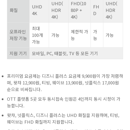
UHD(
FHD(10
UHD(
UHD
FH
화질
HDR
80P +
HDR
4K
D
4K)
4K)
4K)
최대
오프라인
제한적 가
가
100
개
가능
가능
저장 기능
능
능
가능
지원 기기
모바일
, PC,
태블릿
, TV
등 모든 기기
프리미엄 요금제는 디즈니 플러스 요금제 9,900원이 가장 저렴하
며, 왓챠 12,900원, 티빙, 웨이브 13,900원, 넷플릭스 17,000원
순으로 비싸집니다.
OTT 플랫폼 5곳 모두 동시접속 인원은 4인까지 동시 시청이 가
능합니다.
왓챠, 넷플릭스, 디즈니 플러스는 UHD 화질을 지원하며, 티빙,
웨이브는 FHD 화질까지 지원합니다.