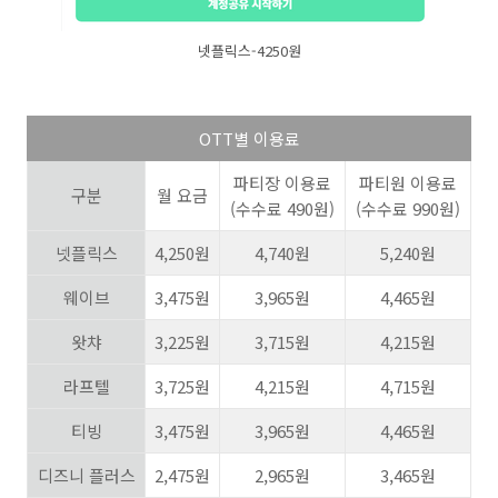
넷플릭스-4250원
OTT
별 이용료
파티장 이용료
파티원 이용료
구분
월 요금
(
수수료
490
원
)
(
수수료
990
원
)
넷플릭스
4,250
원
4,740
원
5,240
원
웨이브
3,475
원
3,965
원
4,465
원
왓챠
3,225
원
3,715
원
4,215
원
라프텔
3,725
원
4,215
원
4,715
원
티빙
3,475
원
3,965
원
4,465
원
디즈니 플러스
2,475
원
2,965
원
3,465
원