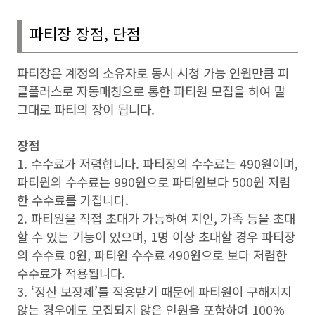
파티장 장점
,
단점
파티장은 계정의 소유자로 동시 시청 가능 인원만큼 피
클플러스로 자동매칭으로 통한 파티원 모집을 하여 말
그대로 파티의 장이 됩니다
.
장점
1.
수수료가 저렴합니다
.
파티장의 수수료는
490
원이며
,
파티원의 수수료는
990
원으로 파티원보다
500
원 저렴
한 수수료를 가집니다
.
2.
파티원을 직접 초대가 가능하여 지인
,
가족 등을 초대
할 수 있는 기능이 있으며
, 1
명 이상 초대할 경우 파티장
의 수수료
0
원
,
파티원 수수료
490
원으로 보다 저렴한
수수료가 적용됩니다
.
3. ‘
정산 보장제
’
를 적용받기 때문에 파티원이 구해지지
않는 경우에도 모집되지 않은 인원을 포함하여
100%