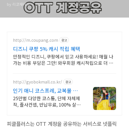
by 리코재테크
2023. 8. 23.
기
http://m.coupang.com
광고
디즈니 쿠팡 5% 캐시 적립 혜택
안정적인 디즈니, 쿠팡에서 믿고 사용하세요! 매월 나
가는 비용 부담은 그만! 와우회원 캐시적립으로 더 알
뜰하게.
http://gyobokmall.co.kr/
광고
인기 애니 코스프레, 교복몰 구
매/대여 70% 특별 할인
25만벌 다양한 코스튬, 단체 자체제
작, 졸사컨셉, 반납무료, 100% 살균
세탁 졸사 코스프레, 졸업가운 각종
의상대여 25만벌 보유, 100%세탁
피클플러스는
OTT
계정을 공유하는 서비스로 넷플릭
반납 무료