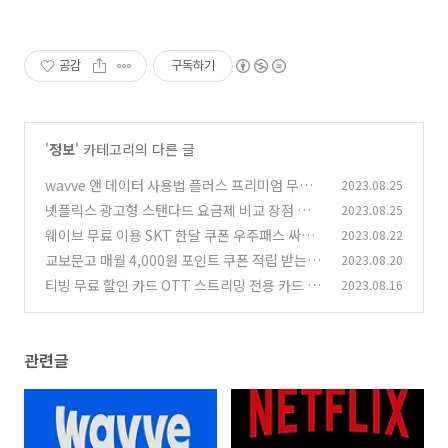
공감
구독하기
'
정보
' 카테고리의 다른 글
wavve 앤 데이터 사용법 플러스 프리미엄 무료
2023.08.25
혜택 비교 SKT
넷플릭스 광고형 스탠다드 요금제 비교 장점 단점
2023.08.25
(0)
5500원 FHD 동시 2명 접속 가장 저렴하게 시청
웨이브 무료 이용 SKT 한달 쿠폰 우주패스 싸게
2023.08.22
하기
보는 법
(0)
교보문고 매월 4,000원 포인트 쿠폰 적립 받는 방
2023.08.20
(0)
법 라이프 플래닛 20만보
티빙 무료 할인 카드 OTT 스트리밍 전용 카드 넷
2023.08.16
(1)
플릭스 디즈니+ Youtube Premium 웨이브
(0)
관련글