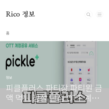
본문 바로가기
Rico 정보
홈
정보
피클플러스 파티장 파티원 금
액 먹튀 장점 단점 OTT 계정
공유 서비스 2분 만에 알아보