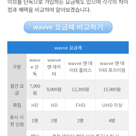
이브를 단독으로 가입하는 요금제도 있으며 각각의 차이
점과 혜택을 비교하여 알아보겠습니다
.
wavve 요금제 비교하기
wavve
요금제
wavv
wavve
wavve
앤 데
wavve
앤 데
구분
e
단
앤 데이
이터 플러스
이터 프리미엄
독
터
월간 요
7,900
9,900
원
12,300
원
15,900
원
금
원
화질
HD
HD
FHD
UHD
이상
동시 시
1
명
1
명
2
명
4
명
청 인원