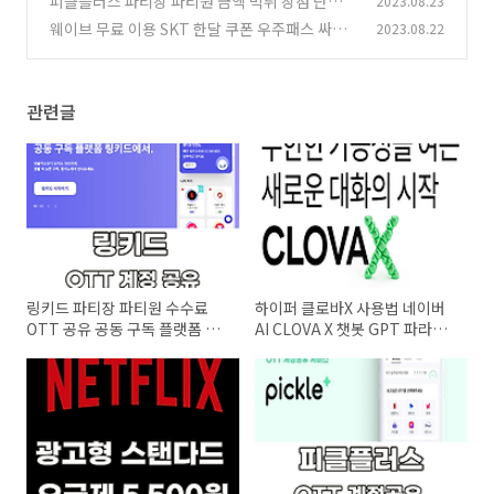
피클플러스 파티장 파티원 금액 먹튀 장점 단점 O
2023.08.23
하기
TT 계정 공유 서비스 2분 만에 알아보기
(0)
웨이브 무료 이용 SKT 한달 쿠폰 우주패스 싸게
2023.08.22
(0)
보는 법
(0)
관련글
링키드 파티장 파티원 수수료
하이퍼 클로바X 사용법 네이버
OTT 공유 공동 구독 플랫폼 사
AI CLOVA X 챗봇 GPT 파라미
용법
터 한국어 최적화 프로그램