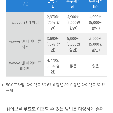
단독 가
우주패스
우주패스
구분
입
all
life
2,970
원
4,900
원
4,900
원
wavve
앤 데이터
(70%
할
(5,000
원
(5,000
원
인
)
할인
)
할인
)
3,690
원
5,900
원
5,900
원
wavve
앤 데이터 플
(70%
할
(5,000
원
(5,000
원
러스
인
)
할인
)
할인
)
4,770
원
wavve
앤 데이터 프
(70%
할
없음
없음
리미엄
인
)
5GX 프라임, 다이텍트 5G 62, 0 청년 89, 0 청년 다이렉트 62 요
금제
웨이브를 무료로 이용할 수 있는 방법은 다양하게 존재