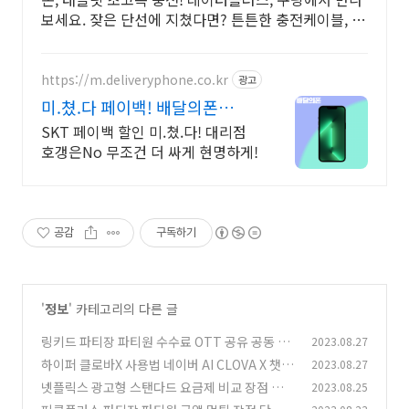
보세요. 잦은 단선에 지쳤다면? 튼튼한 충전케이블, 오
래 사용하세요.
https://m.deliveryphone.co.kr
광고
미.쳤.다 페이백! 배달의폰
Secret 비밀지원금!
SKT 페이백 할인 미.쳤.다! 대리점
호갱은No 무조건 더 싸게 현명하게!
공감
구독하기
'
정보
' 카테고리의 다른 글
링키드 파티장 파티원 수수료 OTT 공유 공동 구
2023.08.27
독 플랫폼 사용법
하이퍼 클로바X 사용법 네이버 AI CLOVA X 챗봇
2023.08.27
(0)
GPT 파라미터 한국어 최적화 프로그램
넷플릭스 광고형 스탠다드 요금제 비교 장점 단점
2023.08.25
(1)
5500원 FHD 동시 2명 접속 가장 저렴하게 시청