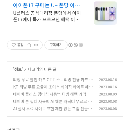
아이폰17 구매는 U+ 폰당 아이
폰17 특가 한정판매
U플러스 공식대리점 폰당에서 아이
폰17에어 특가 프로모션 혜택 이벤
트 진행중
공감
구독하기
'
정보
' 카테고리의 다른 글
티빙 무료 할인 카드 OTT 스트리밍 전용 카드 넷
2023.08.16
플릭스 디즈니+ Youtube Premium 웨이브
KT 티빙 무료 요금제 초이스 베이직 라이트 혜택
2023.08.16
(0)
차이점 팁
네이버 플러스 멤버십 사용법 티빙 혜택 가격 해
2023.08.09
(0)
지 환불 방법 후기
네이버 툰 필터 사용법 AI 웹툰 캐릭터 무료로 생
2023.08.08
(0)
성하기
AI 실사 무료 사이트 표현 제한 없는 그림 만들기
2023.08.08
(0)
Seaart AI 모바일 PC 사용법
(0)