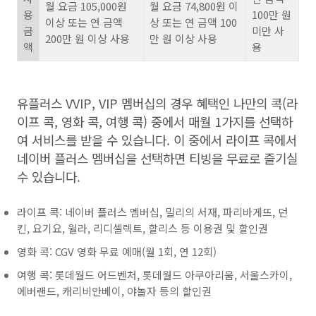
월 요금
105,000
원
월 요금
74,800
원 이
용
100
만 원
이상 또는 연 금액
상 또는 연 금액
100
금
미만 사
200
만 원 이상 사용
만 원 이상 사용
액
용
유플러스
VVIP, VIP
멤버십의 경우 혜택인 나만의 콕
(
라
이프 콕
,
영화 콕
,
여행 콕
)
중에서 매월
1
가지를 선택하
여 서비스를 받을 수 있습니다
.
이 중에서 라이프 콕에서
네이버 플러스 멤버십을 선택하면 티빙을 무료로 즐기실
수 있습니다
.
라이프 콕: 네이버 플러스 멤버십, 밀리의 서재, 파리바게뜨, 던
킨, 요기요, 윌라, 리디셀렉트, 할리스 등 이용권 및 할인권
영화 콕: CGV 영화 무료 예매(월 1회, 연 12회)
여행 콕: 롯데월드 어드벤처, 롯데월드 아쿠아리움, 서울스카이,
에버랜드, 캐리비안베이, 야놀자 등의 할인권