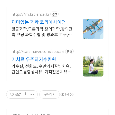
https://m.kscience.kr
광고
재미있는 과학 코리아사이언스
KC인증 조립드론
항공과학,드론과학,창의과학,창의건
축,코딩 과학수업 및 방과후 교구,교
재 개발,제작
http://cafe.naver.com/spaceri
광고
기치료 우주의기수련원
기수련, 선화도, 수만가지질병치유,
원인모를증상치유, 기적같은치유사
례, 결과대만족
공감
구독하기