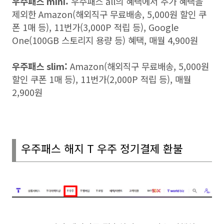
우주패스
mini:
우주패스
all
의 혜택에서 추가 혜택을
제외한
Amazon(
해외직구 무료배송
, 5,000
원 할인 쿠
폰
1
매 등
), 11
번가
(3,000P
적립 등
), Google
One(100GB
스토리지 용량 등
)
혜택
,
매월
4,900
원
우주패스
slim:
Amazon(
해외직구 무료배송
, 5,000
원
할인 쿠폰
1
매 등
), 11
번가
(2,000P
적립 등
),
매월
2,900
원
우주패스 해지
T
우주 정기결제 환불