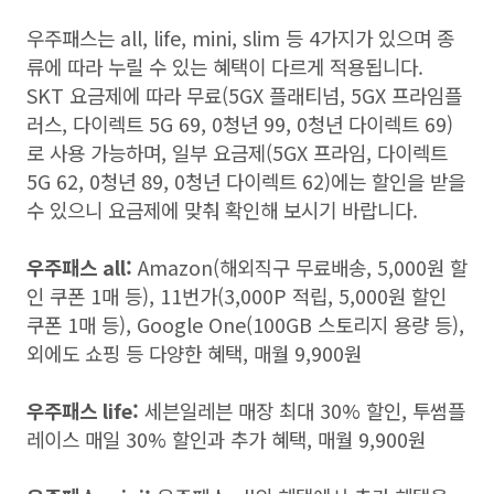
우주패스는
all, life, mini, slim
등
4
가지가 있으며 종
류에 따라 누릴 수 있는 혜택이 다르게 적용됩니다
.
SKT
요금제에 따라 무료
(5GX
플래티넘
, 5GX
프라임플
러스
,
다이렉트
5G 69, 0
청년
99, 0
청년 다이렉트
69)
로 사용 가능하며
,
일부 요금제
(5GX
프라임
,
다이렉트
5G 62, 0
청년
89, 0
청년 다이렉트
62)
에는 할인을 받을
수 있으니 요금제에 맞춰 확인해 보시기 바랍니다
.
우주패스
all:
Amazon(
해외직구 무료배송
, 5,000
원 할
인 쿠폰
1
매 등
), 11
번가
(3,000P
적립
, 5,000
원 할인
쿠폰
1
매 등
), Google One(100GB
스토리지 용량 등
),
외에도 쇼핑 등 다양한 혜택
,
매월
9,900
원
우주패스
life:
세븐일레븐 매장 최대
30%
할인
,
투썸플
레이스 매일
30%
할인과 추가 혜택
,
매월
9,900
원