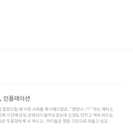
리, 인플레이션
말씀드릴 때 이런 사례를 제시해드렸죠. “괜챦나..??” 라는 에피소
 종례 시간에 담임 선생님이 들어오셨는데 신경도 안쓰고 계속 떠드는
님은 무표정하게 서 계시고.. 아이들은 정말 극강으로 떠들고 있죠. 다
들어도 괜챦은가..” 싶어 함께 떠들기 시작합니다. 그리고 그렇게 떠
른 에피소드는 어딘가를 여행할 때 사람들이 몰려들어서 줄 서 있는 곳