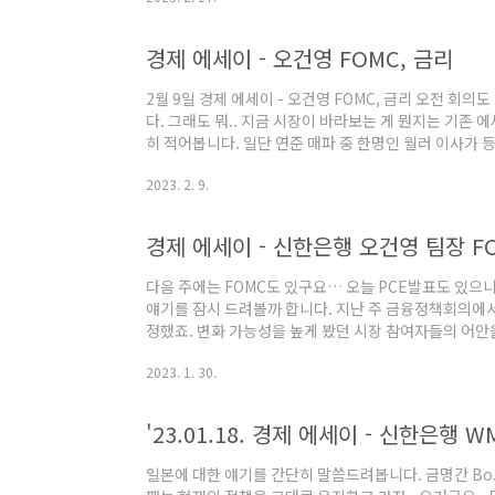
에 가서… “내가 모르는 뭔가 있다”라는 생각에 그 줄에 
경제 에세이 - 오건영 FOMC, 금리
2월 9일 경제 에세이 - 오건영 FOMC, 금리 오전 회
다. 그래도 뭐.. 지금 시장이 바라보는 게 뭔지는 기존 
히 적어봅니다. 일단 연준 매파 중 한명인 월러 이사가 등
에서도 입김이 강한 사람들이 몇 있는데요… 입김은 원래
2023. 2. 9.
시장에 대한 어느 정도의 예측을 하고.. 그들의 주장이 맞
말이 맞지 않았냐..”라는 과정이 반복되면서 만들어져 가는
경제 에세이 - 신한은행 오건영 팀장 F
다음 주에는 FOMC도 있구요… 오늘 PCE발표도 있으니
얘기를 잠시 드려볼까 합니다. 지난 주 금융정책회의에서
정했죠. 변화 가능성을 높게 봤던 시장 참여자들의 어안
는 이유가 있었죠. 일본중앙은행은 10년 국채금리 상한
2023. 1. 30.
데… 10년 금리가 0.5%를 분명히 넘어설 것이라는 기대
려면 10년 국채를 마구잡이로 매입을 해줄 수 밖에 없습니
'23.01.18. 경제 에세이 - 신한은
일본에 대한 얘기를 간단히 말씀드려봅니다. 금명간 Bo