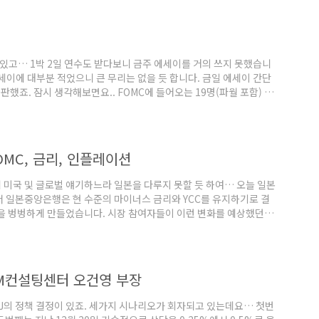
동참하는 겁니다. 줄을 서는 이유는 나는..
의도 있고… 1박 2일 연수도 받다보니 금주 에세이를 거의 쓰지 못했습니
에세이에 대부분 적었으니 큰 무리는 없을 듯 합니다. 금일 에세이 간단
판했죠. 잠시 생각해보면요.. FOMC에 들어오는 19명(파월 포함) 중
 강한 게 아니라 강해지는 과정을 거치곤 하죠. 그 과정은 아마도…
아떨어질 때 다른 사람들과 대화할 때… “봐라.. 지난 번에 내가 한
 게 아닐까 합니다. ..
OMC, 금리, 인플레이션
 미국 및 글로벌 얘기하느라 일본을 다루지 못할 듯 하여… 오늘 일본
 일본중앙은행은 현 수준의 마이너스 금리와 YCC를 유지하기로 결
을 벙벙하게 만들었습니다. 시장 참여자들이 이런 변화를 예상했던 데
을 0.5%로 유지하기 위해 사력을 다해 노력하고 있었습니다. 그런
에 10년 금리가 수시로 0.5%를 넘나들고 있었던 거죠. 이걸 제압하
다. 10년 국채 시장에 돈이 모자라서 금리가..
행 WM컨설팅센터 오건영 부장
J의 정책 결정이 있죠. 세가지 시나리오가 회자되고 있는데요… 첫번