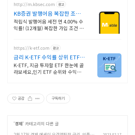
http://m.kbsec.com
광고
KB증권 발행어음 복잡한 조건
없이 누구나
적립식 발행어음 세전 연 4.00% 수
익률! (12개월) 복잡한 가입 조건 없
이 자유롭게 설정하는 만기 일자 (최
대 1년)
https://k-etf.com
광고
금리 K-ETF 수익률 상위 ETF
한눈에!
K-ETF, 지금 투자할 ETF 한눈에 골
라보세요,인기 ETF 순위와 수익률
확인 투자 성향 맞춤 ETF 추천,월배
당 테마형 ETF도 쉽게 찾을 수 있어
요.
공감
구독하기
'
경제
' 카테고리의 다른 글
2월 17일 경제 에세이 오건영팀장 금리, 인플레
2023.02.17