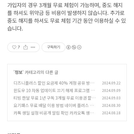
가입자의 경우
3
개월 무료 체험이 가능하며
,
중도 해지
를 하셔도 위약금 등 비용이 발생하지 않습니다
.
추가로
중도 해지를 하셔도 무료 체험 기간 동안 이용하실 수 있
습니다
.
7
구독하기
'
정보
' 카테고리의 다른 글
디즈니플러스 할인 요금제 40% 계정 공유 방법
2024.09.22
저렴한 가격에 보기
윈도우 10 자동 업데이트 끄기 해제 프로그램 간
2024.09.09
(8)
단 설정 방법
티빙 한달 무료 1년 구독 3개월 무료 이용권 할인
2024.09.03
(2)
혜택 방법
요기패스 무료 배달 이용 방법 네이버 플러스 멤
2024.08.30
(17)
버십 요기요 X 혜택
카톡 생일 설정 비공개 알림 확인 카카오톡 생일
2024.08.18
(2)
안뜨게 변경 숨기는 방법
(0)