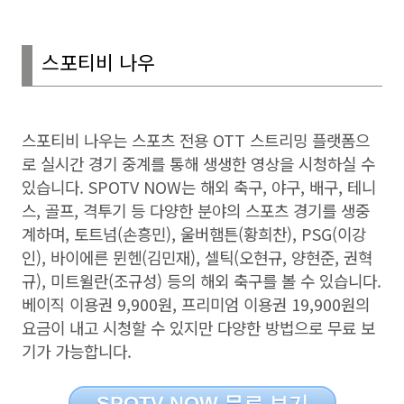
스포티비 나우
스포티비 나우는 스포츠 전용
OTT
스트리밍 플랫폼으
로 실시간 경기 중계를 통해 생생한 영상을 시청하실 수
있습니다
. SPOTV NOW
는 해외 축구
,
야구
,
배구
,
테니
스
,
골프
,
격투기 등 다양한 분야의 스포츠 경기를 생중
계하며
,
토트넘
(
손흥민
),
울버햄튼
(
황희찬
), PSG(
이강
인
),
바이에른 뮌헨
(
김민재
),
셀틱
(
오현규
,
양현준
,
권혁
규
),
미트윌란
(
조규성
)
등의 해외 축구를 볼 수 있습니다
.
베이직 이용권
9,900
원
,
프리미엄 이용권
19,900
원의
요금이 내고 시청할 수 있지만 다양한 방법으로 무료 보
기가 가능합니다
.
SPOTV NOW 무료 보기