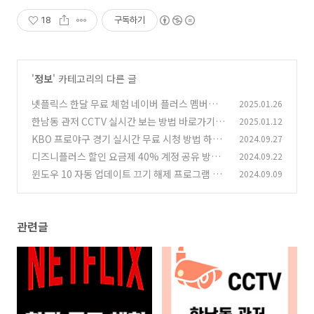
18
구독하기
'
정보
' 카테고리의 다른 글
넷플릭스 한달 무료 체험 네이버 플러스 멤버십
2025.01.26
활용 완벽 가이드
한남동 관저 CCTV 실시간 보는 방법 바로가기
2025.01.12
(0)
KBO 프로야구 경기 실시간 무료 시청 방법 하이
2024.09.27
(0)
라이트
디즈니플러스 할인 요금제 40% 계정 공유 방법
2024.09.22
(9)
저렴한 가격에 보기
윈도우 10 자동 업데이트 끄기 해제 프로그램 간
2024.09.09
(8)
단 설정 방법
(2)
관련글