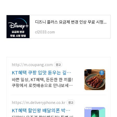
디즈니 플러스 요금제 변경 인상 무료 시청 방법
cl2033.com
http://m.coupang.com
광고
KT혜택 쿠팡 입맛 돋우는 깊은
양념 맛
바쁜 일상, KT혜택, 든든한 한 끼를!
쿠팡에서 로켓배송으로 만나보세요.
손쉽게 즐기는 간편식! 와우회원 무
제한 무료배송으로 집에서 편하게.
https://m.deliveryphone.co.kr
광고
KT혜택 할인왕 배달의폰 박리
다매! 무조건 더 할인!