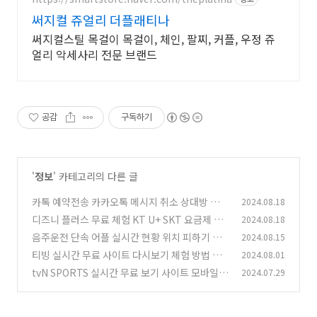
써지컬 쥬얼리 더플래티나
써지컬스틸 목걸이 목걸이, 체인, 팔찌, 커플, 우정 쥬
얼리 악세사리 전문 브랜드
공감
구독하기
'
정보
' 카테고리의 다른 글
카톡 예약전송 카카오톡 메시지 취소 상대방 문자
2024.08.18
발송 확인 방법
디즈니 플러스 무료 체험 KT U+ SKT 요금제 무
2024.08.18
(0)
료 할인 카드 계정 공유 서비스
음주운전 단속 어플 실시간 현황 위치 피하기 음
2024.08.15
(1)
주단속 공유 앱 확인하기
티빙 실시간 무료 사이트 다시보기 체험 방법 요
2024.08.01
(0)
금제 비교
tvN SPORTS 실시간 무료 보기 사이트 모바일 P
2024.07.29
(0)
C 보는 방법
(0)