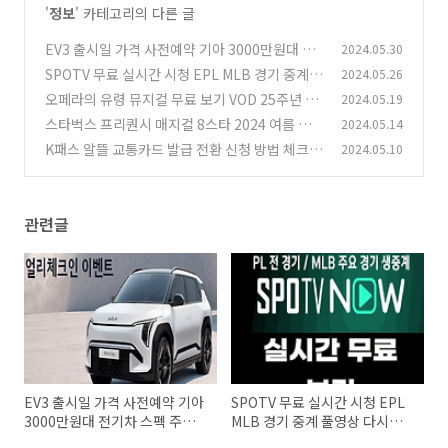
'
정보
' 카테고리의 다른 글
EV3 출시일 가격 사전예약 기아 3000만원대 전
2024.05.30
기차 스펙 주행거리
SPOTV 무료 실시간 시청 EPL MLB 경기 중계
2024.05.26
(0)
풀영상 다시보기
오페라의 유령 뮤지컬 무료 보기 VOD 25주년 특
2024.05.19
(0)
별공연
스타벅스 프리퀀시 매지컬 8스타 2024 여름 파
2024.05.14
(0)
우치 레인 판초 우산 헌터
K패스 알뜰 교통카드 발급 전환 신청 방법 체크카
2024.05.10
(0)
드 홈페이지 바로가기
(0)
관련글
EV3 출시일 가격 사전예약 기아
SPOTV 무료 실시간 시청 EPL
3000만원대 전기차 스펙 주행
MLB 경기 중계 풀영상 다시보
거리
기