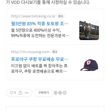
기
VOD
다시보기를 통해 시청하실 수 있습니다
.
http://www.totoking.co.kr
광고
월5만원 85% 적중 토토왕 조합
픽 월 99,000원
월 5만원으로 400%이상 수익,
99%적중에 도전하는 전문가분석
명품 토토재테크
http://m.coupang.com
광고
프로야구 쿠팡 무료배송 무료반
품 혜택
미끄럼 없이 배트를 꽉 잡아주는 프
로야구, 쿠팡 로켓배송으로 빠르게
경험하세요! 부드럽고 편안한 야구
장갑, 와우회원 무료배송으로 직접
착용해보세요.
1
구독하기